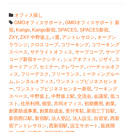
オフィス探し
GMOオフィスサポート
,
GMOオフィスサポート 新
宿
,
Karigo
,
Karigo新宿
,
SPACES
,
SPACES新宿
,
ZXY
,
ZXY 中野坂上
,
○選
,
アントレサロン
,
オープン
ラウンジ
,
クロスコープ
,
コワーキング
,
コワーキング
スペース
,
サテライトオフィス
,
サーブコープ
,
サーブ
コープ新宿オークシティ
,
シェアオフィス
,
ジザイ
,
ス
タートアップ
,
セミナー
,
テレワーク
,
バーチャルオフ
ィス
,
フリーデスク
,
フリーランス
,
ミーティングルー
ム
,
レンタルオフィス
,
ワンストップビジネスセンタ
ー
,
ワンストップビジネスセンター新宿
,
ワーキング
スペース
,
中野坂上
,
中野坂上駅
,
交流会
,
会議室
,
低コ
スト
,
住所利用
,
個室
,
共同オフィス
,
初期費用
,
創業
,
創業助成事業
,
創業助成金
,
受付常駐
,
新宿三丁目駅
,
新宿西口駅
,
新宿駅
,
法人登記
,
法人設立
,
自習室
,
西新
宿アントレサロン
,
西新宿駅
,
設立サポート
,
販路開