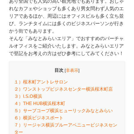
あり全国でも人気の高い観光地でもあります。おしゃ
れなカフェやショップも多くあり男女問わず人気のエ
リアであるほか、周辺にはオフィスビルも多く立ち並
び、ランチタイムには多くのビジネスパーソンが行き
かう街でもあります。
そんな「みなとみらいエリア」でおすすめのバーチャ
ルオフィスをご紹介いたします。みなとみらいエリア
で登記をお考えの方はぜひ参考にしてみてください！
目次
[
非表示
]
１）桜木町アントレサロン
２）ワンストップビジネスセンター横浜桜木町店
３）I.S.O横浜
４）THE HUB横浜桜木町
５）サーブコープ横浜ヒューリックみなとみらい
６）横浜ビジネスポート
７）リージャス横浜ブルーアベニュービジネスセン
ター