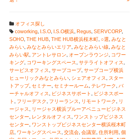
オフィス探し
coworking
,
I.S.O
,
I.S.O横浜
,
Regus
,
SERVCORP
,
SOHO
,
THE HUB
,
THE HUB横浜桜木町
,
○選
,
みなと
みらい
,
みなとみらいエリア
,
みなとみらい線
,
みなと
みらい駅
,
アントレサロン
,
オープンラウンジ
,
コワー
キング
,
コワーキングスペース
,
サテライトオフィス
,
サービスオフィス
,
サーブコープ
,
サーブコープ横浜
ヒューリックみなとみらい
,
シェアオフィス
,
スター
トアップ
,
セミナー
,
セミナールーム
,
テレワーク
,
バ
ーチャルオフィス
,
ビジネスサポート
,
ビジネスポー
ト
,
フリーデスク
,
フリーランス
,
リモートワーク
,
リ
ージャス
,
リージャス横浜ブルーアベニュービジネス
センター
,
レンタルオフィス
,
ワンストップビジネス
センター
,
ワンストップビジネスセンター横浜桜木町
店
,
ワーキングスペース
,
交流会
,
会議室
,
住所利用
,
個