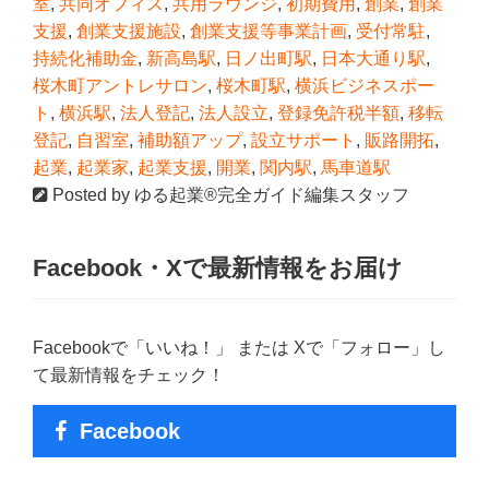
室
,
共同オフィス
,
共用ラウンジ
,
初期費用
,
創業
,
創業
支援
,
創業支援施設
,
創業支援等事業計画
,
受付常駐
,
持続化補助金
,
新高島駅
,
日ノ出町駅
,
日本大通り駅
,
桜木町アントレサロン
,
桜木町駅
,
横浜ビジネスポー
ト
,
横浜駅
,
法人登記
,
法人設立
,
登録免許税半額
,
移転
登記
,
自習室
,
補助額アップ
,
設立サポート
,
販路開拓
,
起業
,
起業家
,
起業支援
,
開業
,
関内駅
,
馬車道駅
Posted by
ゆる起業®完全ガイド編集スタッフ
Facebook・Xで最新情報をお届け
Facebookで「いいね！」 または Xで「フォロー」し
て最新情報をチェック！
Facebook