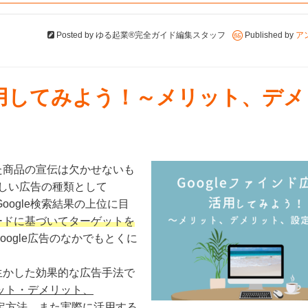
Posted by
ゆる起業®完全ガイド編集スタッフ
Published by
ア
活用してみよう！～メリット、デ
た商品の宣伝は欠かせないも
に新しい広告の種類として
oogle検索結果の上位に目
ードに基づいてターゲットを
ogle広告のなかでもとくに
生かした効果的な広告手法で
ット・デメリット、
設定方法、また実際に活用する