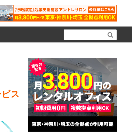

ービス