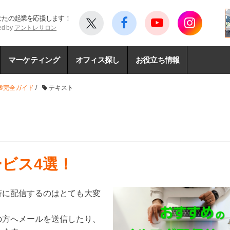
なたの起業を応援します！
ed by
アントレサロン
マーケティング
オフィス探し
お役立ち情報
®完全ガイド
/
テキスト
ビス4選！
斉に配信するのはとても大変
の方へメールを送信したり、