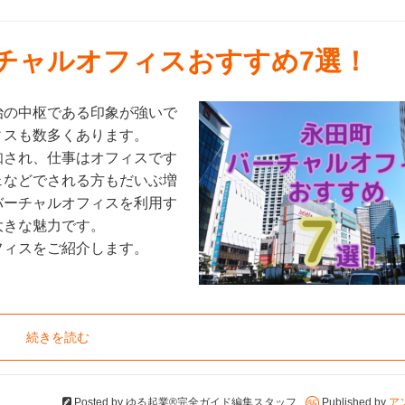
ーチャルオフィスおすすめ7選！
治の中枢である印象が強いで
ィスも数多くあります。
知され、仕事はオフィスです
ェなどでされる方もだいぶ増
バーチャルオフィスを利用す
大きな魅力です。
フィスをご紹介します。
続きを読む
Posted by
ゆる起業®完全ガイド編集スタッフ
Published by
ア