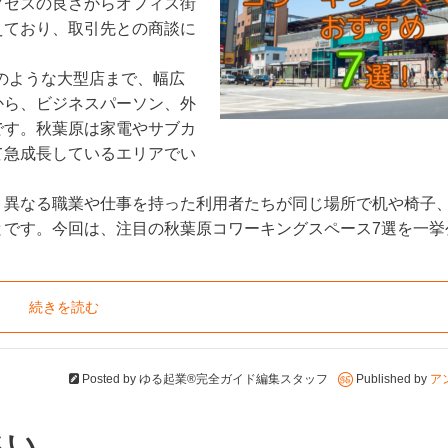
クセスの良さからオフィス街
えており、取引先との商談に
a のような大型店まで、幅広
から、ビジネスパーソン、外
です。秋葉原は家電やサブカ
て急成長しているエリアでい
。
、異なる職業や仕事を持った利用者たちが同じ場所で机や椅子
とです。今回は、注目の秋葉原コワーキングスペース7選を一挙
。
続きを読む
Posted by
ゆる起業®完全ガイド編集スタッフ
Published by
ア
さい