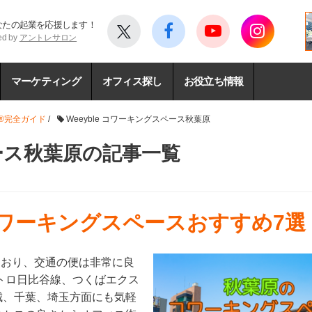
なたの起業を応援します！
ed by
アントレサロン
マーケティング
オフィス探し
お役立ち情報
®完全ガイド
/
Weeyble コワーキングスペース秋葉原
ペース秋葉原の記事一覧
コワーキングスペースおすすめ7選
ており、交通の便は非常に良
トロ日比谷線、つくばエクス
城、千葉、埼玉方面にも気軽