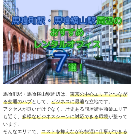
馬喰町駅・馬喰横山駅周辺は、
東京の中心エリアとつなが
る交通のハブ
として、
ビジネスに最適
な立地です。
アクセスが良いだけでなく、歴史ある問屋街や商業エリア
も近く、
多様なビジネスシーンに対応できる環境
が整って
います。
そんなエリアで、
コストを抑えながら快適に仕事ができる