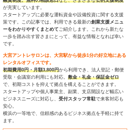
融資制度、無料の相談窓口
など、さまざまな
公的支援制度
が充実しています。
スタートアップに必要な運転資金や設備投資に関する支援
策です。この記事では、利用できる最新の
創業支援メニュ
ーをわかりやすくまとめて
ご紹介します。これから新たな
一歩を踏み出す皆さまにとって、有益な情報となれば幸い
です。
大宮
アントレサロンは、大宮駅から徒歩
1
分の好立地にある
レンタルオフィスです。
初期費用0円・月額3,800円
から利用でき、法人登記・郵便
受取・会議室の利用にも対応。
敷金・礼金・保証金ゼロ
で、初期コストを抑えて拠点を構えることができます。
スタートアップや個人事業主、副業、支店開設など幅広い
ビジネスニーズに対応し、
受付スタッフ常駐
で来客対応も
安心。
横浜の一等地で、信頼感のあるビジネス拠点を手軽に持て
ます。