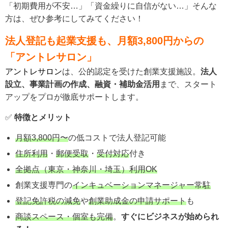
「初期費用が不安…」「資金繰りに自信がない…」そんな
方は、ぜひ参考にしてみてください！
法人登記も起業支援も、月額3,800円からの
「アントレサロン」
アントレサロン
は、
公的認定を受けた創業支援施設
。
法人
設立、事業計画の作成、融資・補助金活用
まで、スタート
アップをプロが徹底サポートします。
✅
特徴とメリット
月額3,800円〜
の低コストで法人登記可能
住所利用
・
郵便受取
・
受付対応
付き
全拠点（東京・神奈川・埼玉）利用OK
創業支援専門の
インキュベーションマネージャー常駐
登記免許税の減免
や
創業助成金の申請サポート
も
商談スペース・個室も完備
。
すぐにビジネスが始められ