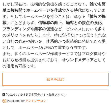
しかし現在は、技術的な負担を感じることなく、
誰でも簡
単に短時間でホームページを作成できる時代
になっていま
す。そしてホームページを持つことは、単なる
「情報の掲
載」
にとどまらず、
信頼感の向上、顧客との接点の強化、
ブランディングや集客の促進
など、ビジネスにおいて
多く
のメリット
をもたらします。特にSNSだけでは伝えきれな
い自社の強みや想いを、体系的かつ継続的に発信できる場
として、ホームページは極めて重要な存在です。
また、多くのホームページ作成サービスではブログ機能や
お知らせ機能も提供されており、
オウンドメディア
として
の活用も可能です。
続きを読む
Posted by
ゆる起業®完全ガイド編集スタッフ
Published by
アントレサロン