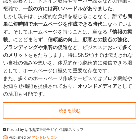
識を必要とし、ドメイン取得やサーバー設定などの作業も
複雑で、
一般の方には高いハードルがありました
。
しかし現在は、技術的な負担を感じることなく、
誰でも簡
単に短時間でホームページを作成できる時代
になっていま
す。そしてホームページを持つことは、単なる
「情報の掲
載」
にとどまらず、
信頼感の向上、顧客との接点の強化、
ブランディングや集客の促進
など、ビジネスにおいて
多く
のメリット
をもたらします。特にSNSだけでは伝えきれな
い自社の強みや想いを、体系的かつ継続的に発信できる場
として、ホームページは極めて重要な存在です。
また、多くのホームページ作成サービスではブログ機能や
お知らせ機能も提供されており、
オウンドメディア
として
の活用も可能です。
続きを読む
Posted by
ゆる起業®完全ガイド編集スタッフ
Published by
アントレサロン