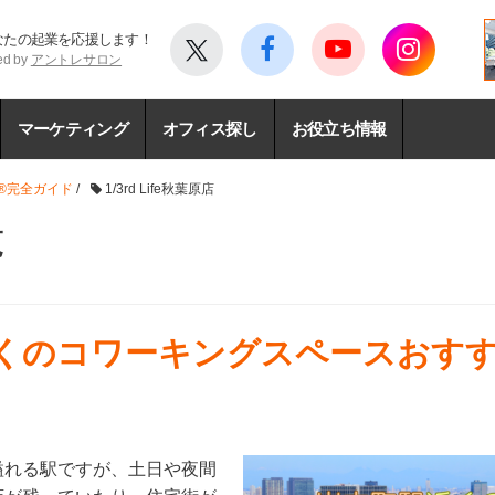
なたの起業を応援します！
ed by
アントレサロン
マーケティング
オフィス探し
お役立ち情報
®完全ガイド
/
1/3rd Life秋葉原店
覧
近くのコワーキングスペースおすす
溢れる駅ですが、土日や夜間