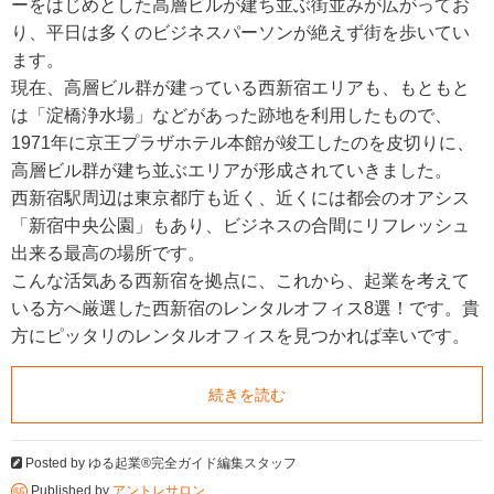
ーをはじめとした高層ビルが建ち並ぶ街並みが広がってお
り、平日は多くのビジネスパーソンが絶えず街を歩いてい
ます。
現在、高層ビル群が建っている西新宿エリアも、もともと
は「淀橋浄水場」などがあった跡地を利用したもので、
1971年に京王プラザホテル本館が竣工したのを皮切りに、
高層ビル群が建ち並ぶエリアが形成されていきました。
西新宿駅周辺は東京都庁も近く、近くには都会のオアシス
「新宿中央公園」もあり、ビジネスの合間にリフレッシュ
出来る最高の場所です。
こんな活気ある西新宿を拠点に、これから、起業を考えて
いる方へ厳選した西新宿のレンタルオフィス8選！です。貴
方にピッタリのレンタルオフィスを見つかれば幸いです。
続きを読む
Posted by
ゆる起業®完全ガイド編集スタッフ
Published by
アントレサロン