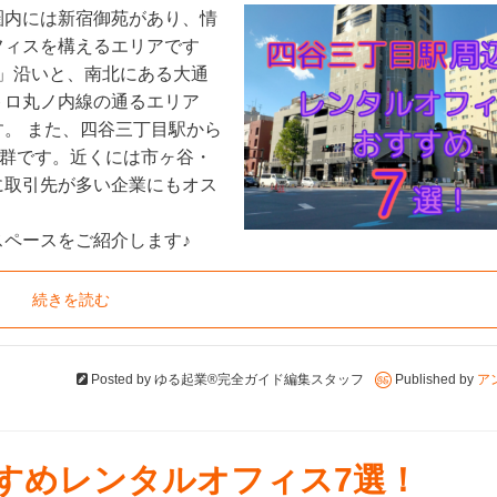
圏内には新宿御苑があり、情
フィスを構えるエリアです
り」沿いと、南北にある大通
トロ丸ノ内線の通るエリア
。 また、四谷三丁目駅から
抜群です。近くには市ヶ谷・
に取引先が多い企業にもオス
ペースをご紹介します♪
続きを読む
Posted by
ゆる起業®完全ガイド編集スタッフ
Published by
ア
すすめレンタルオフィス7選！