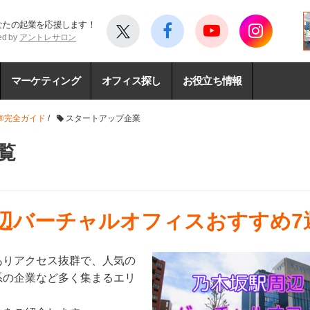
なたの起業を応援します！
ed by
アントレサロン
マーケティング
オフィス探し
お役立ち情報
®完全ガイド
/
スタートアップ企業
覧
周辺バーチャルオフィスおすすめ7
ありアクセス抜群で、人気の
系の企業など多く集まるエリ