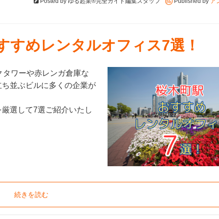
Posted by
ゆる起業®完全ガイド編集スタッフ
Published by
ア
おすすめレンタルオフィス7選！
クタワーや赤レンガ倉庫な
立ち並ぶビルに多くの企業が
厳選して7選ご紹介いたし
続きを読む