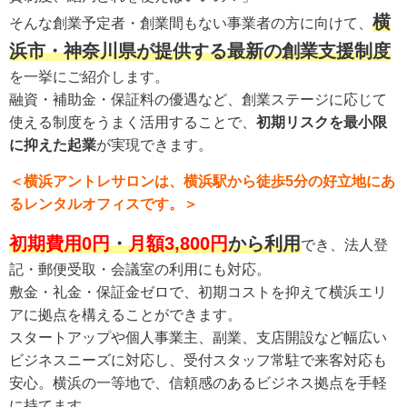
横
そんな創業予定者・創業間もない事業者の方に向けて、
浜市・神奈川県が提供する最新の創業支援制度
を一挙にご紹介します。
融資・補助金・保証料の優遇など、創業ステージに応じて
使える制度をうまく活用することで、
初期リスクを最小限
に抑えた起業
が実現できます。
＜横浜アントレサロンは、横浜駅から徒歩
5
分の好立地にあ
るレンタルオフィスです。＞
初期費用0円
・
月額3,800円
から利用
でき、法人登
記・郵便受取・会議室の利用にも対応。
敷金・礼金・保証金ゼロで、初期コストを抑えて横浜エリ
アに拠点を構えることができます。
スタートアップや個人事業主、副業、支店開設など幅広い
ビジネスニーズに対応し、受付スタッフ常駐で来客対応も
安心。横浜の一等地で、信頼感のあるビジネス拠点を手軽
に持てます。