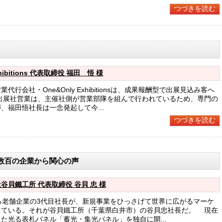
つづきを読む
hibitions 代表取締役 福田 悟 様
行会社・One&Only Exhibitionsは、成果報酬型で出展見込み客へ
出展社営業は、主催社側が営業部隊を組んで行われているため、専門の
、福田悟社長は一念発起して今...
つづきを読む
数百の企業から関心の声
貝鐵工所 代表取締役 谷貝 忠 様
る老舗企業の3代目社長が、新規事業をひっさげて世界に広がるマーケ
している。それが谷貝鐵工所（千葉県白井市）の谷貝忠社長だ。 現在
た光る表札パネル「蓄光・集光パネル」を独自に開...