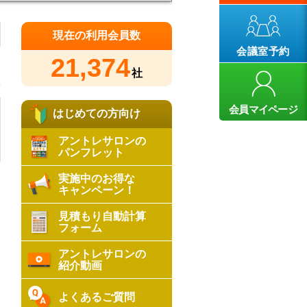
現在の利用会員数
会議室予約
21,374
社
3
会員マイページ
はじめての方向け
アントレサロンの
パンフレット
実施中のお得な
キャンペーン！
見積もり自動計算
フォーム
アントレサロンの
紹介動画
よくあるご質問