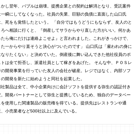
しかし翌年、バブルは崩壊。提携企業との契約は解消となり、受託案件
は一瞬にしてなくなった。社員の失業、巨額の負債に直面した山口氏
は、死をも覚悟したという。 「自分ではもうどうにもならず、友人のと
ころへ相談に行くと、『倒産してサラからやり直した方がいい。何かあ
ったら俺にだけは連絡よこせよ』と言われました。これがきっかけで、
また一からやり直そうと決心がついたのです」 山口氏は「雇われの身に
はなりたくない」と決めていた。倒産後に舞い込んできた他社役員のポ
ストは全て拒否し、派遣社員として稼ぎをあげた。 そんな中、ＰＯＳレ
ジの開発事業を行っていた友人の会社が破産。レジではなく、内部ソフ
トの開発を新たに始めようと同社を起業した。
同社製品は全て、中小企業向けに会計ソフトを提供する弥生の認証付き
だ。開発パートナーとして弥生と提携しているため、独自のデータベー
スを使用した関連製品の販売権を得ている。提供先はレストランや通
販、小売業者など500社以上に及んでいる。