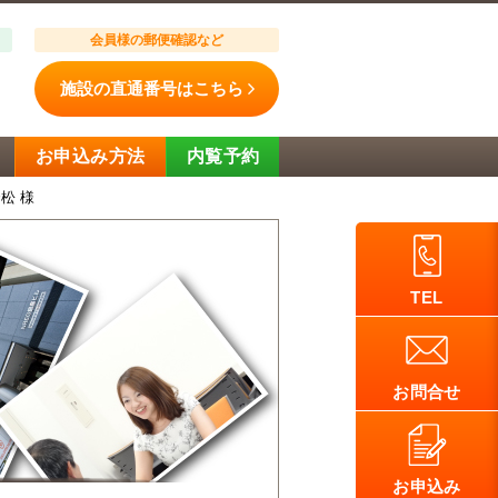
会員様の郵便確認など
施設の直通番号はこちら
お申込み方法
内覧予約
松 様
TEL
お問合せ
お申込み