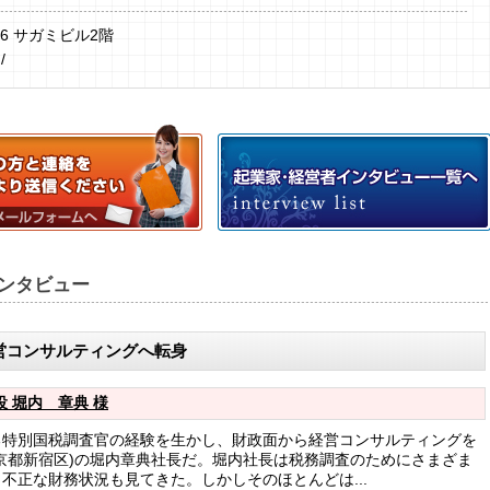
6 サガミビル2階
/
ンタビュー
営コンサルティングへ転身
役 堀内 章典 様
る特別国税調査官の経験を生かし、財政面から経営コンサルティングを
東京都新宿区)の堀内章典社長だ。堀内社長は税務調査のためにさまざま
不正な財務状況も見てきた。しかしそのほとんどは...