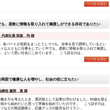
つづきを読む
でも、柔軟に情報を取り入れて橋渡しができる存在でありたい
 代表社員 栄坂 均 様
は、各パートが役割をまっとうしつつも、全体を見て調和しているとい
色々な人ともに仕事をしていく中でも、柔軟に情報を取り入れて橋渡し
、という思い社名にこめています」 こう語るのは...
つづきを読む
の両面で健康な人を増やし、社会の役に立ちたい
締役 服部 真 様
働き方を考えたとき、選択肢として起業が浮かびました。60歳を迎え
、前から始めたいと思って準備を始めていたのです」 こう話すのは、
ツなどの商品開発と、応援グッズの販売を行うラン...