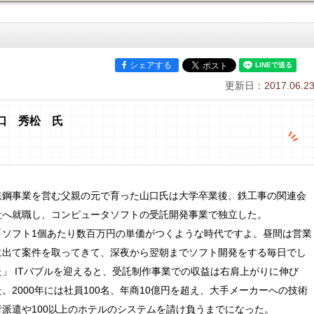
シェアする
更新日：
2017.06.2
口 秀松 氏
鉄鋼事業を営む父親の元で育った山口氏は大学卒業後、鉄工事の関連会
社へ就職し、コンピュータソフトの受託開発事業で独立した。
「ソフト1個あたり数百万円の単価がつくような時代ですよ。昼間は営業
に出て案件を取ってきて、深夜から翌朝までソフト開発をする毎日でし
た」 ITバブルを迎えると、受託制作事業での収益は右肩上がりに伸び
た。2000年には社員100名、年商10億円を超え、大手メーカーへの技術
者派遣や100以上のホテルのシステムを請け負うまでになった。