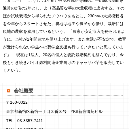
しました」 こうして2年前から試験栽培を開始。芋の栽培期間を
通常の2倍の2年とし、より高品質な芋の大量収穫に成功する。その
ほか試験栽培から得られたノウハウをもとに、230haの大規模栽培
を今年からスタートさせた。農地は地主や農民から借り、栽培には
現地の農家を雇用しているという。 「農家が安定収入を得られるよ
うに、当社が2年間農地を借り上げます。また生活が不安定で、教育
が受けられない学生への奨学金支援も行っていきたいと思っていま
す」 現在は1法人、20名の個人と委託栽培契約を結んでおり、今
後も引き続きバイオ燃料関連企業向けのキャッサバ芋を販売してい
くという。
会社概要
〒160-0022
東京都新宿区新宿一丁目３番８号 YKB新宿御苑ビル
TEL 03-3357-7411