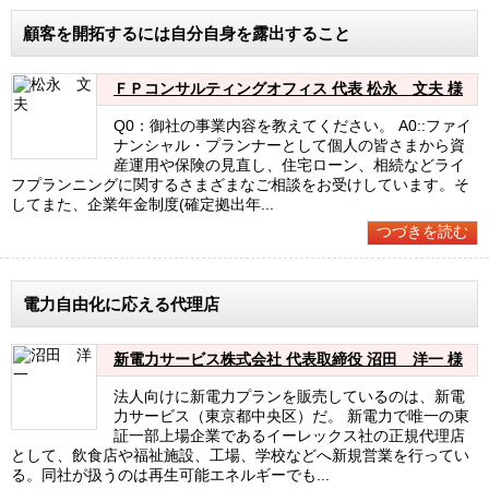
顧客を開拓するには自分自身を露出すること
ＦＰコンサルティングオフィス 代表 松永 文夫 様
Q0：御社の事業内容を教えてください。 A0::ファイ
ナンシャル・プランナーとして個人の皆さまから資
産運用や保険の見直し、住宅ローン、相続などライ
フプランニングに関するさまざまなご相談をお受けしています。そ
してまた、企業年金制度(確定拠出年...
つづきを読む
電力自由化に応える代理店
新電力サービス株式会社 代表取締役 沼田 洋一 様
法人向けに新電力プランを販売しているのは、新電
力サービス（東京都中央区）だ。 新電力で唯一の東
証一部上場企業であるイーレックス社の正規代理店
として、飲食店や福祉施設、工場、学校などへ新規営業を行ってい
る。同社が扱うのは再生可能エネルギーでも...