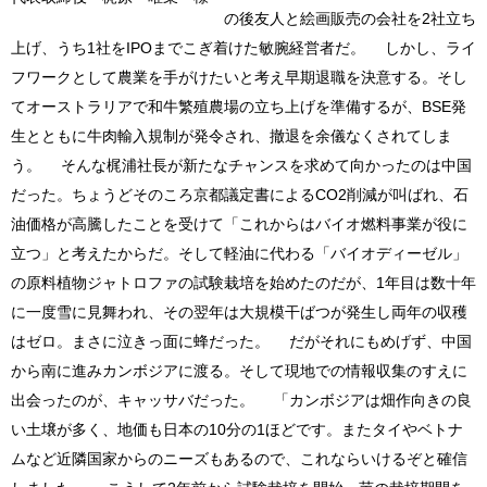
の後友人と絵画販売の会社を2社立ち
上げ、うち1社をIPOまでこぎ着けた敏腕経営者だ。 しかし、ライ
フワークとして農業を手がけたいと考え早期退職を決意する。そし
てオーストラリアで和牛繁殖農場の立ち上げを準備するが、BSE発
生とともに牛肉輸入規制が発令され、撤退を余儀なくされてしま
う。 そんな梶浦社長が新たなチャンスを求めて向かったのは中国
だった。ちょうどそのころ京都議定書によるCO2削減が叫ばれ、石
油価格が高騰したことを受けて「これからはバイオ燃料事業が役に
立つ」と考えたからだ。そして軽油に代わる「バイオディーゼル」
の原料植物ジャトロファの試験栽培を始めたのだが、1年目は数十年
に一度雪に見舞われ、その翌年は大規模干ばつが発生し両年の収穫
はゼロ。まさに泣きっ面に蜂だった。 だがそれにもめげず、中国
から南に進みカンボジアに渡る。そして現地での情報収集のすえに
出会ったのが、キャッサバだった。 「カンボジアは畑作向きの良
い土壌が多く、地価も日本の10分の1ほどです。またタイやベトナ
ムなど近隣国家からのニーズもあるので、これならいけるぞと確信