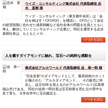
ウイズ・コンサルティング株式会社 代表取締役 志
水 直樹 様
ウィズ・コンサルティング（東京都中央区）は「会
社を伸ばす！CFO代行」を標語に、CFOとして会社
の経営段階に合わせた成長戦略など会社全体の問題を社員とともに
考え、解決していくコンサルティング企業だ。同社を運営する志水
直樹社長は、もともとメガ...
つづきを読む
人を癒すダイアモンドに触れ、宝石への純粋な感動を
株式会社アルカワールド 代表取締役 迫 恭一郎 様
“完全反射”のダイアモンドとして、最高技術のカット
が施された「アルカダイアモンド」。その販売に特
化し、設立50年を迎えるのがアルカワールド(広島県
福山市)である。 同社の迫恭一郎社長は宝石卸業を営む父の背中を
見て育ち、大学在学中に宝石鑑定士...
つづきを読む