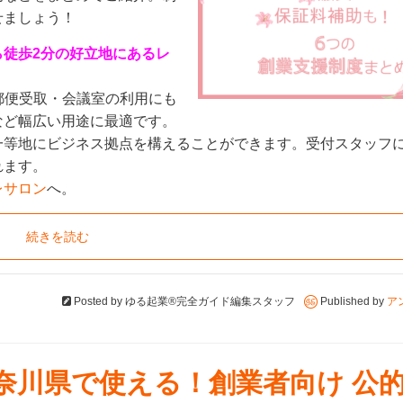
せましょう！
徒歩2
分の好立地にあるレ
郵便受取・会議室の利用にも
など幅広い用途に最適です。
一等地にビジネス拠点を構えることができます。受付スタッフ
れます。
レサロン
へ。
続きを読む
Posted by
ゆる起業®完全ガイド編集スタッフ
Published by
ア
神奈川県で使える！創業者向け 公