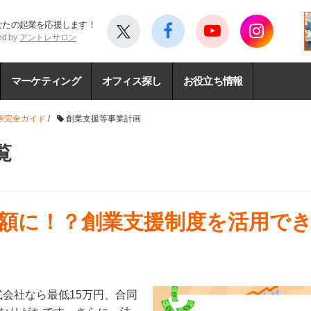
なたの起業を応援します！
ed by
アントレサロン
マーケティング
オフィス探し
お役立ち情報
®完全ガイド
/
創業支援等事業計画
覧
額に！？創業支援制度を活用で
会社なら最低15万円、合同