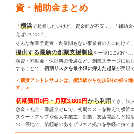
資・補助金まとめ
横浜
「
で起業したいけど、資金面が不安…」「補助金
えばいいの？」
そんな創業予定者・創業間もない事業者の方に向けて
提供する最新の創業支援制度
を一挙にご紹介し
融資・補助金・保証料の優遇など、創業ステージに応
することで、
初期リスクを最小限に抑えた起業
が実現
＜横浜アントレサロンは、横浜駅から徒歩
5
分の好立地
す。＞
初期費用0円
・
月額3,800円
から利用
でき、法
敷金・礼金・保証金ゼロで、初期コストを抑えて横浜
スタートアップや個人事業主、副業、支店開設など幅
の一等地で、信頼感のあるビジネス拠点を手軽に持て