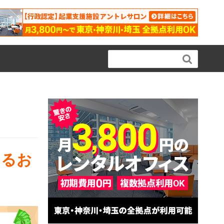

きるお