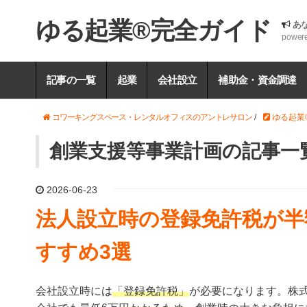
ゆる起業®完全ガイド
あ
power
記事の一覧
起業
会社設立
補助金・資金調達
コワーキングスペース・レンタルオフィスのアントレサロン
/
ゆる起業
創業支援等事業計画の記事一
2026-06-23
法人設立時の登録免許税が半
すすめ3選
会社設立時には
「登録免許税」
が必要になります。株式