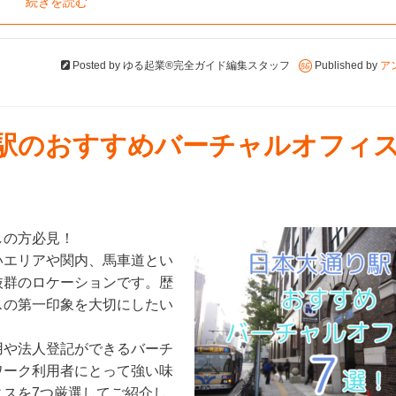
続きを読む
Posted by
ゆる起業®完全ガイド編集スタッフ
Published by
ア
り駅のおすすめバーチャルオフィス
しの方必見！
いエリアや関内、馬車道とい
抜群のロケーションです。歴
スの第一印象を大切にしたい
用や法人登記ができるバーチ
ワーク利用者にとって強い味
スを7つ厳選してご紹介し