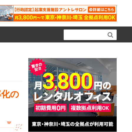

率化の