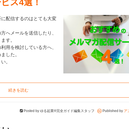
ビス4選！
斉に配信するのはとても大変
の方へメールを送信したり、
ります。
の利用を検討している方へ、
めました。
さい。
続きを読む
Posted by
ゆる起業®完全ガイド編集スタッフ
Published by
ア