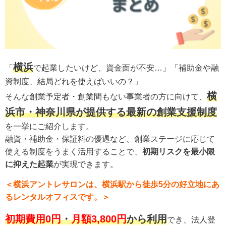
横浜
「
で起業したいけど、資金面が不安…」「補助金や融
資制度、結局どれを使えばいいの？」
横
そんな創業予定者・創業間もない事業者の方に向けて、
浜市・神奈川県が提供する最新の創業支援制度
を一挙にご紹介します。
融資・補助金・保証料の優遇など、創業ステージに応じて
使える制度をうまく活用することで、
初期リスクを最小限
に抑えた起業
が実現できます。
＜横浜アントレサロンは、横浜駅から徒歩
5
分の好立地にあ
るレンタルオフィスです。＞
初期費用0円
・
月額3,800円
から利用
でき、法人登