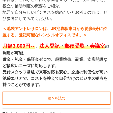
役立つ補助制度の概要をご紹介。
地元で自分らしいビジネスを始めたいとお考えの方は、ぜ
ひ参考にしてみてください。
＜池袋アントレサロンは、
JR
池袋駅東口から徒歩
5
分に位
置する、登記可能なレンタルオフィスです。＞
月額
3
,800
円～
法人登記
・
郵便受取
・
会議室
、
の
利用が可能。
敷金・礼金・保証金ゼロで、起業準備、副業、支店開設な
ど幅広いニーズに対応します。
受付スタッフ常駐で来客対応も安心。交通の利便性が高い
池袋エリアで、コストを抑えて自分だけのビジネス拠点を
持つことができます。
続きを読む