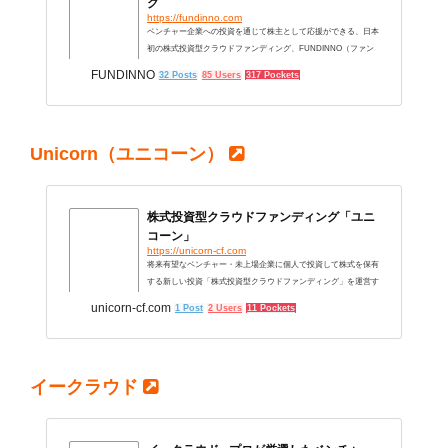
グ
https://fundinno.com
ベンチャー企業への投資を通じて株主として応援ができる、日本
初の株式投資型クラウドファンディング、FUNDINNO（ファン
ディーノ）。約10万円と少額から、個人投資家の方にもベンチャ
FUNDINNO
32 Posts
85 Users
317 Pockets
ー投資（エンジェル投資）ができる、という選択肢を創り出しま
した。
Unicorn（ユニコーン）
株式投資型クラウドファンディング「ユニ
コーン」
https://unicorn-cf.com
将来有望なベンチャー・未上場企業に個人で投資して株式を保有
する新しい投資「株式投資型クラウドファンディング」を運営す
るユニコーン。投資銀行出身のIPOのプロが多く在籍し、将来のI
unicorn-cf.com
1 Post
2 Users
11 Pockets
POやM&Aを期待できる優良案件（企業）の発掘に長けていま
す。
イークラウド