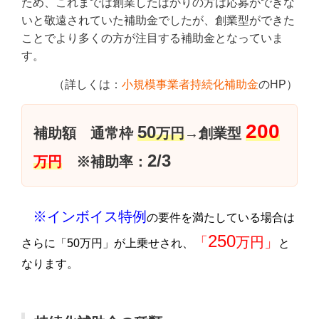
ため、これまでは創業したばかりの方は応募ができな
いと敬遠されていた補助金でしたが、創業型ができた
ことでより多くの方が注目する補助金となっていま
す。
（詳しくは：
小規模事業者持続化補助金
のHP）
200
50
補助額 通常枠
万円
→創業型
2/3
万円
※補助率：
※インボイス特例
の要件を満たしている場合は
250
「
万円」
さらに「50万円」が上乗せされ、
と
なります。