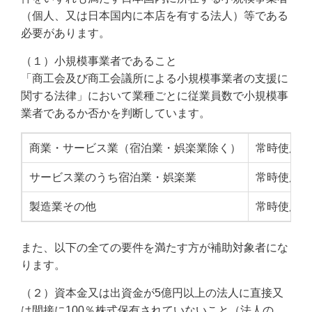
（個人、又は日本国内に本店を有する法人）等である
必要があります。
（１）小規模事業者であること
「商工会及び商工会議所による小規模事業者の支援に
関する法律」において業種ごとに従業員数で小規模事
業者であるか否かを判断しています。
商業・サービス業（宿泊業・娯楽業除く）
常時使用す
サービス業のうち宿泊業・娯楽業
常時使用す
製造業その他
常時使用す
また、以下の全ての要件を満たす方が補助対象者にな
ります。
（２）資本金又は出資金が5億円以上の法人に直接又
は間接に100％株式保有されていないこと（法人の