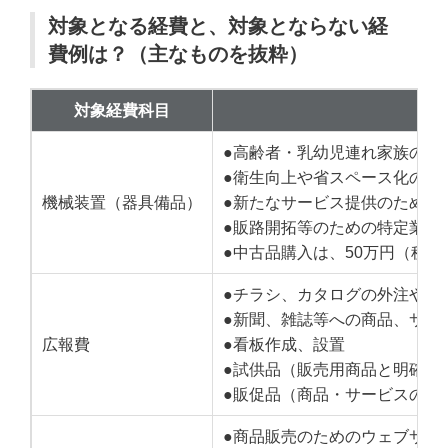
対象となる経費と、対象とならない経
費例は？（主なものを抜粋）
対象経費科目
●高齢者・乳幼児連れ家族の集
●衛生向上や省スペース化のた
機械装置（器具備品）
●新たなサービス提供のための
●販路開拓等のための特定業務
●中古品購入は、50万円（税
●チラシ、カタログの外注や発
●新聞、雑誌等への商品、サー
広報費
●看板作成、設置
●試供品（販売用商品と明確に
●販促品（商品・サービスの宣
●商品販売のためのウェブサイ