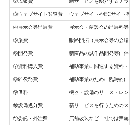
②広報費
新サービスを紹介するチラシ作
③ウェブサイト関連費
ウェブサイトやECサイト等の
④展示会等出展費
展示会・商談会の出展料等
⑤旅費
販路開拓（展示会等の会場との
⑥開発費
新商品の試作品開発等に伴う経
⑦資料購入費
補助事業に関連する資料・図書
⑧雑役務費
補助事業のために臨時的に雇用
⑨借料
機器・設備のリース・レンタル
⑩設備処分費
新サービスを行うためのスペー
⑪委託・外注費
店舗改装など自社では実施困難