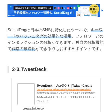
SocialDogは日本のSNSに特化したツールで、
キーワ
ードやハッシュタグの効果的な活用
、フォロワーとの
インタラクションの分析ができます。独自の分析機能
で
戦略の最適化
ができる点もおすすめポイントです。
2-3.TweetDeck
TweetDeck - プロダクト | Twitter Create
https://create.twitter.com/ja/products/tweetdeck
Twitterが公式に提供しているソーシャルモニタリング管理画面で
あるTweetDeckを使って、自分にとって重要な情報をモニタリン
グしましょう。
create.twitter.com