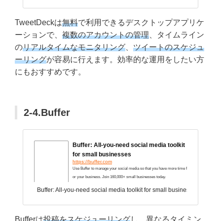
TweetDeckは
無料
で利用できるデスクトップアプリケ
ーションで、
複数のアカウントの管理
、タイムライン
の
リアルタイムなモニタリング
、
ツイートのスケジュ
ーリング
が容易に行えます。効率的な運用をしたい方
にもおすすめです。
2-4.Buffer
Buffer: All-you-need social media toolkit
for small businesses
https://buffer.com
Use Buffer to manage your social media so that you have more time f
or your business. Join 160,000+ small businesses today.
Buffer: All-you-need social media toolkit for small businesses
Bufferは
投稿をスケジューリング
し、異なるタイミン