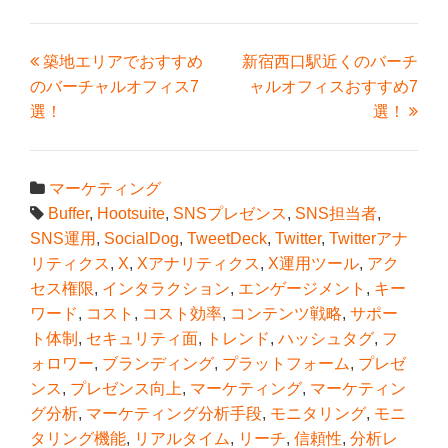
築地エリアでおすすめ
新宿西口駅近くのバーチ
のバーチャルオフィス7
ャルオフィスおすすめ7
選！
選！
マーケティング
Buffer
,
Hootsuite
,
SNSプレゼンス
,
SNS担当者
,
SNS運用
,
SocialDog
,
TweetDeck
,
Twitter
,
Twitterアナ
リティクス
,
X
,
Xアナリティクス
,
X運用ツール
,
アク
セス権限
,
インタラクション
,
エンゲージメント
,
キー
ワード
,
コスト
,
コスト効率
,
コンテンツ戦略
,
サポー
ト体制
,
セキュリティ面
,
トレンド
,
ハッシュタグ
,
フ
ォロワー
,
ブランディング
,
プラットフォーム
,
プレゼ
ンス
,
プレゼンス向上
,
マーケティング
,
マーケティン
グ分析
,
マーケティング分析手段
,
モニタリング
,
モニ
タリング機能
,
リアルタイム
,
リーチ
,
信頼性
,
分析レ