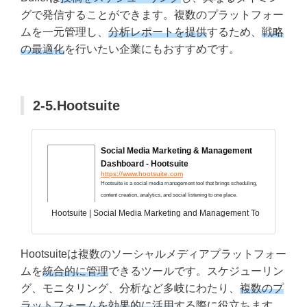
グで発信することができます。複数のプラットフォー
ムを一元管理し、
分析レポートを提供
するため、
戦略
の最適化
を行いたい企業にもおすすめです。
2-5.Hootsuite
Social Media Marketing & Management
Dashboard - Hootsuite
https://www.hootsuite.com
Hootsuite is a social media management tool that brings scheduling,
content creation, analytics, and social listening to one place.
Hootsuite | Social Media Marketing and Management Tool
1509 Users
Hootsuiteは複数のソーシャルメディアプラットフォー
ムを
統合的に管理
できるツールです。スケジューリン
グ、モニタリング、分析など多岐にわたり、
複数のプ
ラットフォームを効果的に活用
する際に役立ちます。