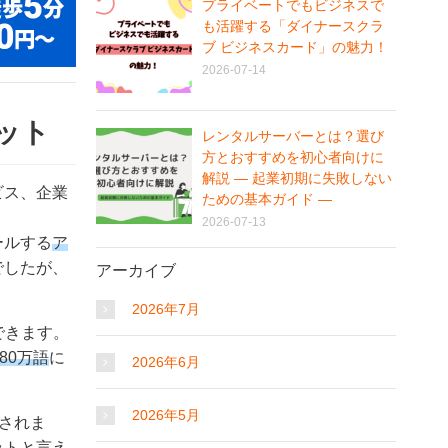
プライベートでもビジネスで
も活躍する「ダイナースクラ
ブ ビジネスカード」の魅力！
2026-07-14
リット
レンタルサーバーとは？選び
方とおすすめを初心者向けに
解説 ― 起業初期に失敗しない
ビス、企業
ための基本ガイド ―
2026-07-13
ールする
ア
でしたが、
アーカイブ
2026年7月
できます。
80万語
に
2026年6月
2026年5月
とされま
ット
と言え