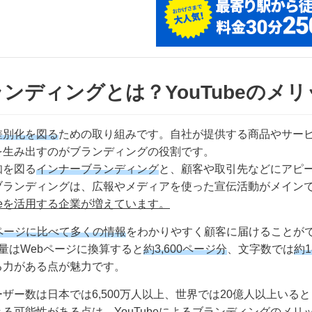
ランディングとは？YouTubeのメ
差別化を図る
ための取り組みです。自社が提供する商品やサー
を生み出すのがブランディングの役割です。
知を図る
インナーブランディング
と、顧客や取引先などにアピ
ブランディングは、広報やメディアを使った宣伝活動がメイン
beを活用する企業が増えています。
bページに比べて多くの情報
をわかりやすく顧客に届けることが
報量はWebページに換算すると
約3,600ページ分
、文字数では
約1
せる力がある点が魅力です。
ーザー数は日本では6,500万人以上、世界では20億人以上いる
きる可能性がある点は、
YouTubeによるブランディングのメリ