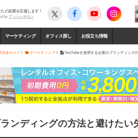
なたの起業を応援します！
ed by
アントレサロン
マーケティング
オフィス探し
お役立ち情報
®完全ガイド
/
マーケティング
/
YouTubeを使用する企業のブランディン
のブランディングの方法と避けたい