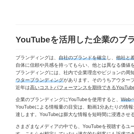
YouTubeを活用した企業のブ
ブランディングは、
自社のブランドを確立
し、
他社と
自体に信頼や共感を持ってもらい、他とは異なる価値
ブランディングには、社内で企業理念やビジョンの周
ウターブランディング
があります。そのうちアウター
近年は
高いコストパフォーマンスを期待できるYouTu
企業のブランディングにYouTubeを使用すると、
We
YouTubeによる情報量の目安は、動画1分あたりの情
達します。YouTubeは膨大な情報を短時間に浸透さ
さまざまなメディアの中でも、YouTubeを視聴するユ
す。こちらが想定していない潜在的な顧客にも訴求で