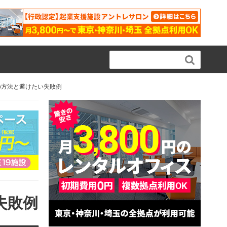

グの方法と避けたい失敗例
失敗例