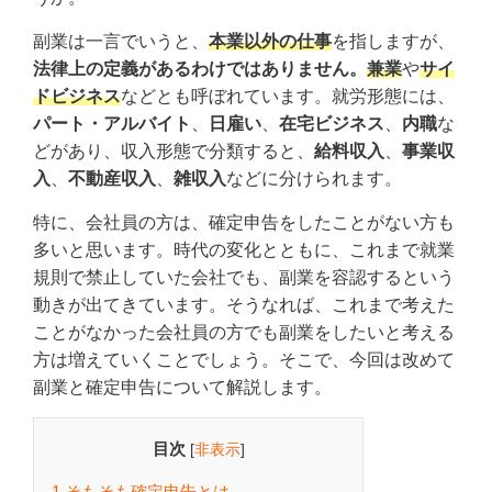
副業は一言でいうと、
本業以外の仕事
を指しますが、
法律上の定義があるわけではありません。
兼業
や
サイ
ドビジネス
などとも呼ぼれています。就労形態には、
パート・アルバイト
、
日雇い
、
在宅ビジネス
、
内職
な
どがあり、収入形態で分類すると、
給料収入
、
事業収
入
、
不動産収入
、
雑収入
などに分けられます。
特に、会社員の方は、確定申告をしたことがない方も
多いと思います。時代の変化とともに、これまで就業
規則で禁止していた会社でも、副業を容認するという
動きが出てきています。そうなれば、これまで考えた
ことがなかった会社員の方でも副業をしたいと考える
方は増えていくことでしょう。そこで、今回は改めて
副業と確定申告について解説します。
目次
[
非表示
]
1.そもそも確定申告とは