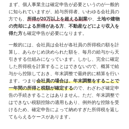
まず、個人事業主は確定申告が必要というのが一般的
に知られていますが、給与所得者、いわゆる会社員の
方でも、
所得が20万以上を超える副業
や、
土地や建物
の売却による所得がある方
、
不動産などにより収入を
得た方
も確定申告が必要になります。
一般的には、会社員は会社が各社員の所得税の額を計
算し、あらかじめ決められた額を、毎月の給与から天
引きする仕組みになっています。しかし、完全に確定
した所得税を計算することはできないので、概算で給
与から控除しておき、年末調整で最終的に精算を行い
ます。つまり
会社員の場合は、年末調整をすることで
一年間の所得と税額が確定する
ので、わざわざ確定申
告の手続きすることはありません。ただ、年末調整で
はできない税額控除の適用もあり、例外的な控除を受
けるため、確定申告によって納めすぎた所得税を返し
てもらえるケースがあります。