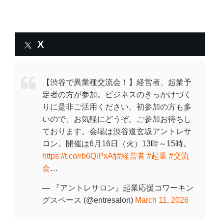
X
【渋谷で異業種交流会！】経営者、起業予
定者の方が参加。ビジネスのきっかけづく
りに是非ご活用ください。初参加の方も多
いので、お気軽にどうぞ。ご参加お待ちし
ております。会場は渋谷道玄坂アントレサ
ロン。開催は6月16日（火）13時～15時。
https://t.co/rb6QiPxAfj
#経営者
#起業
#交流
会
…
— 『アントレサロン』起業応援コワーキン
グスペース (@entresalon)
March 11, 2026