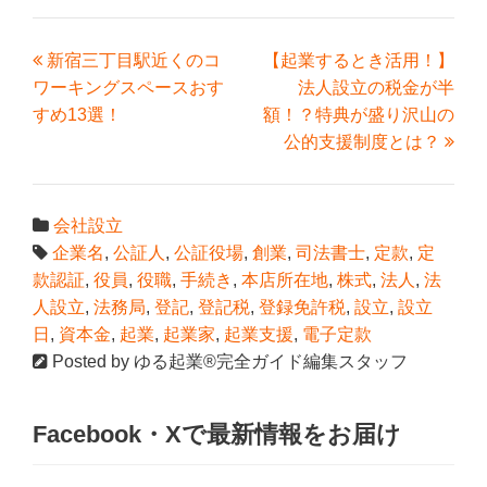
新宿三丁目駅近くのコ
【起業するとき活用！】
ワーキングスペースおす
法人設立の税金が半
すめ13選！
額！？特典が盛り沢山の
公的支援制度とは？
会社設立
企業名
,
公証人
,
公証役場
,
創業
,
司法書士
,
定款
,
定
款認証
,
役員
,
役職
,
手続き
,
本店所在地
,
株式
,
法人
,
法
人設立
,
法務局
,
登記
,
登記税
,
登録免許税
,
設立
,
設立
日
,
資本金
,
起業
,
起業家
,
起業支援
,
電子定款
Posted by
ゆる起業®完全ガイド編集スタッフ
Facebook・Xで最新情報をお届け