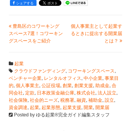
シェアする
豊島区のコワーキング
個人事業主として起業す
スペース7選！コワーキン
るときに提出する開業届
グスペースをご紹介
とは？
起業
クラウドファンディング
,
コワーキングスペース
,
ベンチャー企業
,
レンタルオフィス
,
中小企業
,
事業目
的
,
個人事業主
,
公証役場
,
創業
,
創業支援
,
助成金
,
合
同会社
,
定款
,
日本政策金融公庫
,
株式会社
,
法人設立
,
社会保険
,
社会的ニーズ
,
税務署
,
融資
,
補助金
,
設立
,
資金調達
,
起業
,
起業形態
,
起業支援
,
開業
,
開業届
Posted by
ゆる起業®完全ガイド編集スタッフ