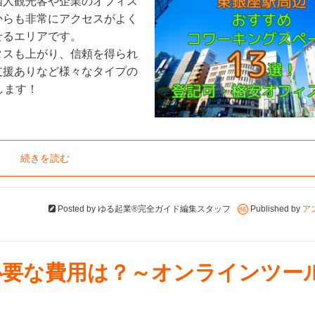
国人観光客や企業のオフィス
からも非常にアクセスがよく
せるエリアです。
タスも上がり、信頼を得られ
支援ありなど様々なタイプの
します！
続きを読む
Posted by
ゆる起業®完全ガイド編集スタッフ
Published by
ア
必要な費用は？～オンラインツー