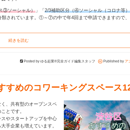
ビス③ソーシャル）
」「
2/3補助区分（④ソーシャル（コロナ等
分類されています。①～⑦の中で年4回まで申請できますので
続きを読む
Posted by
ゆる起業®完全ガイド編集スタッフ
Published by
ア
おすすめのコワーキングスペース1
なく、共有型のオープンスペ
のことです。
ンスやスタートアップを中心
る大手企業も増えています。