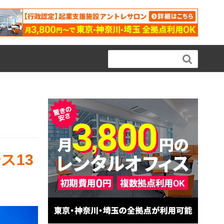

ス13