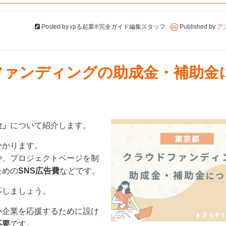
Posted by
ゆる起業®完全ガイド編集スタッフ
Published by
ア
ドファンディングの助成金・補助金
金」
について紹介します。
かかります。
や、プロジェクトページを制
ための
SNS広告費
などです。
募しましょう。
小企業を応援するために設け
不要
です。